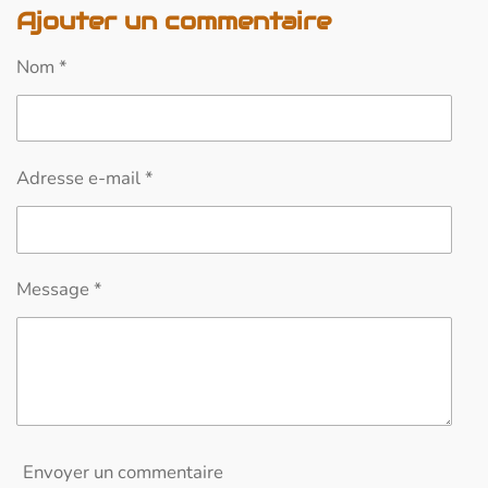
Ajouter un commentaire
t
t
t
t
a
a
a
a
g
g
g
g
Nom *
e
e
e
e
r
r
r
r
Adresse e-mail *
Message *
Envoyer un commentaire