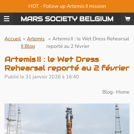
HOT - Follow up Artemis II mission
Passer
au
MARS SOCIETY BELGIUM
contenu
principal
Accueil
»
Artemis
»
Artemis II : le Wet Dress Rehearsal
II Blog
reporté au 2 février
Artemis II : le Wet Dress
Rehearsal reporté au 2 février
Publié le 31 janvier 2026 à 16:40
Blog- Home