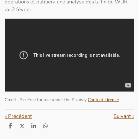
opérations et publiera une analyse dès la fin du WDR
du 2 février.
Credit : Pic: Free for use under the Pixabay
Content License
«
Précédent
Suivant
»
P
P
P
P
a
a
a
a
r
r
r
r