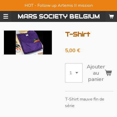
HOT - Follow up Artemis II mission
Passer
au
MARS SOCIETY BELGIUM
contenu
principal
T-Shirt
5,00 €
Ajouter
au
panier
T-Shirt mauve fin de
série