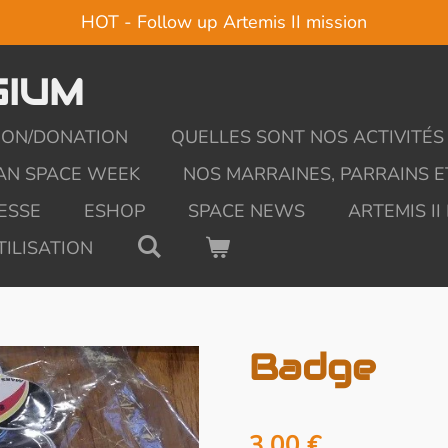
HOT - Follow up Artemis II mission
GIUM
ION/DONATION
QUELLES SONT NOS ACTIVITÉS 
AN SPACE WEEK
NOS MARRAINES, PARRAINS 
ESSE
ESHOP
SPACE NEWS
ARTEMIS II
TILISATION
Badge
3,00 €